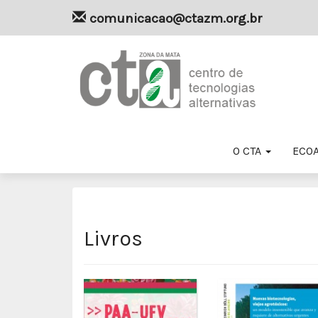
comunicacao@ctazm.org.br
O CTA
ECO
Livros