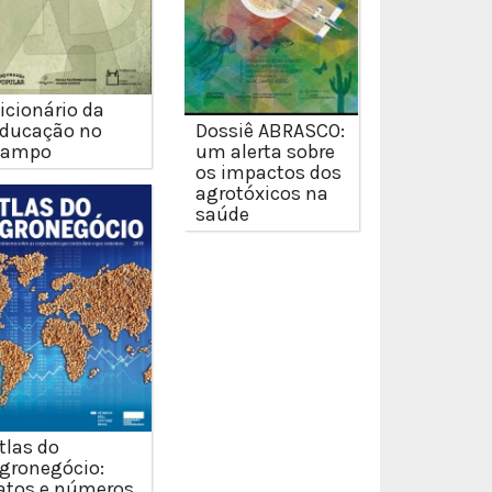
icionário da
ducação no
Dossiê ABRASCO:
Campo
um alerta sobre
os impactos dos
agrotóxicos na
saúde
tlas do
gronegócio:
atos e números