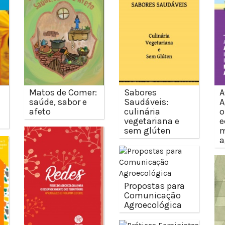
Matos de Comer:
Sabores
A
saúde, sabor e
Saudáveis:
A
afeto
culinária
o
vegetariana e
e
sem glúten
m
a
Propostas para
Comunicação
Agroecológica