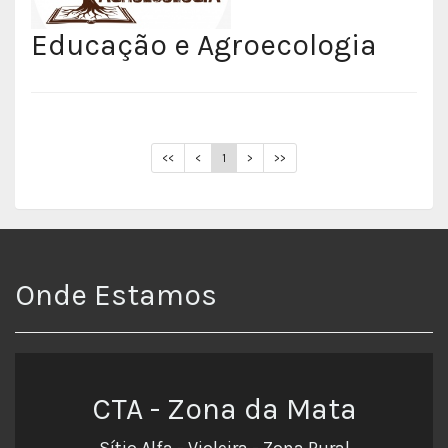
Educação e Agroecologia
<<
<
1
>
>>
Onde Estamos
CTA - Zona da Mata
Sítio Alfa - Violeira - Zona Rural